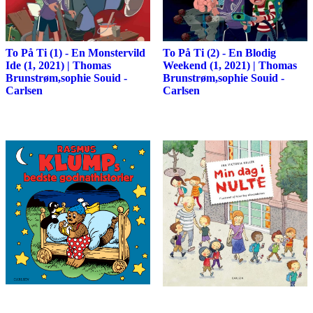
To På Ti (1) - En Monstervild
To På Ti (2) - En Blodig
Ide (1, 2021) | Thomas
Weekend (1, 2021) | Thomas
Brunstrøm,sophie Souid -
Brunstrøm,sophie Souid -
Carlsen
Carlsen