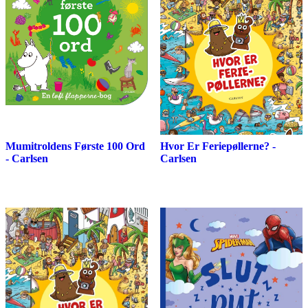
Mumitroldens Første 100 Ord
Hvor Er Feriepøllerne? -
- Carlsen
Carlsen