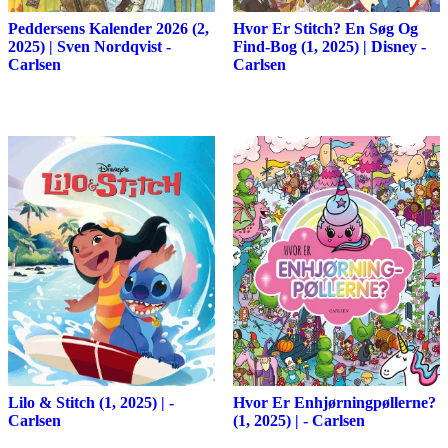
Peddersens Kalender 2026 (2,
Hvor Er Stitch? En Søg Og
2025) | Sven Nordqvist -
Find-Bog (1, 2025) | Disney -
Carlsen
Carlsen
Lilo & Stitch (1, 2025) | -
Hvor Er Enhjørningpøllerne?
Carlsen
(1, 2025) | - Carlsen