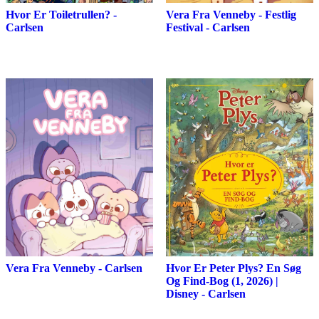
Hvor Er Toiletrullen? -
Vera Fra Venneby - Festlig
Carlsen
Festival - Carlsen
Vera Fra Venneby - Carlsen
Hvor Er Peter Plys? En Søg
Og Find-Bog (1, 2026) |
Disney - Carlsen