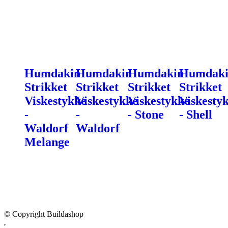
Humdakin
Humdakin
Humdakin
Humdak
Strikket
Strikket
Strikket
Strikket
Viskestykke
Viskestykke
Viskestykke
Viskesty
-
-
- Stone
- Shell
Waldorf
Waldorf
Melange
© Copyright Buildashop