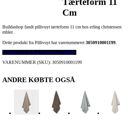
Tærteform 11
Cm
Buildashop fandt pillivuyt tærteform 11 cm hos erling christensen
mbler.
Dette produkt fra Pillivuyt har varenummeret
3050910001199
.
Se prisen hos Erling Christensen Møbler
VARENUMMER (SKU):
3050910001199
ANDRE KØBTE OGSÅ