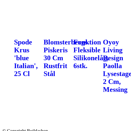
Spode
Blomsterbergs
Funktion
Oyoy
Krus
Piskeris
Fleksible
Living
'blue
30 Cm
Silikonelåg,
Design
Italian',
Rustfrit
6stk.
Paolla
25 Cl
Stål
Lysestag
2 Cm,
Messing
© Copyright Buildashop