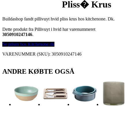
Pliss� Krus
Buildashop fandt pillivuyt hvid pliss krus hos kitchenone. Dk.
Dette produkt fra Pillivuyt i hvid har varenummeret
3050910247146
.
Se prisen hos Kitchenone.dk
VARENUMMER (SKU):
3050910247146
ANDRE KØBTE OGSÅ