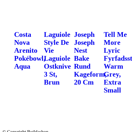
Costa
Laguiole
Joseph
Tell Me
Nova
Style De
Joseph
More
Arenito
Vie
Nest
Lyric
Pokébowl,
Laguiole
Bake
Fyrfadsst
Aqua
Ostknive
Rund
Warm
3 St,
Kageform,
Grey,
Brun
20 Cm
Extra
Small
© Copyright Buildashop