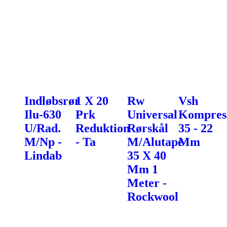
Indløbsrør
1 X 20
Rw
Vsh
Ilu-630
Prk
Universal
Kompress
U/Rad.
Reduktion
Rørskål
35 - 22
M/Np -
- Ta
M/Alutape
Mm
Lindab
35 X 40
Mm 1
Meter -
Rockwool