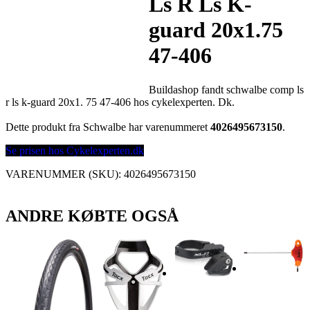
Ls R Ls K-
guard 20x1.75
47-406
Buildashop fandt schwalbe comp ls
r ls k-guard 20x1. 75 47-406 hos cykelexperten. Dk.
Dette produkt fra Schwalbe har varenummeret
4026495673150
.
Se prisen hos Cykelexperten.dk
VARENUMMER (SKU):
4026495673150
ANDRE KØBTE OGSÅ