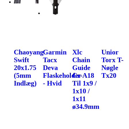
Chaoyang
Garmin
Xlc
Unior
Swift
Tacx
Chain
Torx T-
20x1.75
Deva
Guide
Nøgle
(5mm
Flaskeholder
Cr-A18
Tx20
Indlæg)
- Hvid
Til 1x9 /
1x10 /
1x11
ø34.9mm