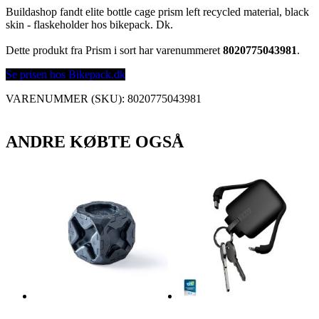
Buildashop fandt elite bottle cage prism left recycled material, black
skin - flaskeholder hos bikepack. Dk.
Dette produkt fra Prism i sort har varenummeret
8020775043981
.
Se prisen hos Bikepack.dk
VARENUMMER (SKU):
8020775043981
ANDRE KØBTE OGSÅ