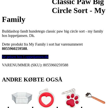
Classic Paw Big
Circle Sort - My
Family
Buildashop fandt hundetegn classic paw big circle sort - my family
hos loppetjansen. Dk.
Dette produkt fra My Family i sort har varenummeret
8055960259588
.
Se prisen hos Loppetjansen.dk
VARENUMMER (SKU):
8055960259588
ANDRE KØBTE OGSÅ