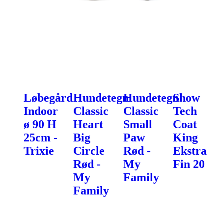
Løbegård
Hundetegn
Hundetegn
Show
Indoor
Classic
Classic
Tech
ø 90 H
Heart
Small
Coat
25cm -
Big
Paw
King
Trixie
Circle
Rød -
Ekstra
Rød -
My
Fin 20
My
Family
Family