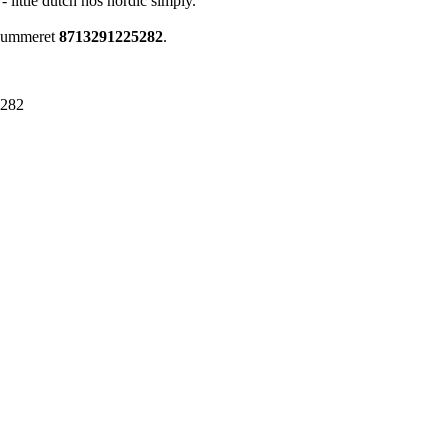
 little dutch hos nordic simply.
renummeret
8713291225282
.
5282