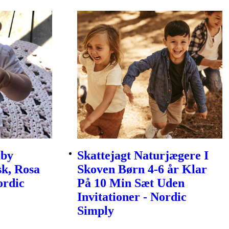
aby
Skattejagt Naturjægere I
k, Rosa
Skoven Børn 4-6 år Klar
ordic
På 10 Min Sæt Uden
Invitationer - Nordic
Simply