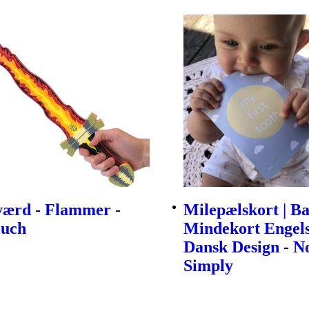
værd - Flammer -
Milepælskort | B
ouch
Mindekort Engels
Dansk Design - N
Simply