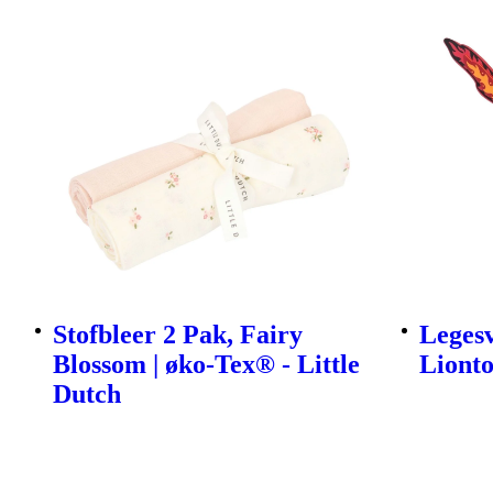
Stofbleer 2 Pak, Fairy
Leges
Blossom | øko-Tex® - Little
Liont
Dutch