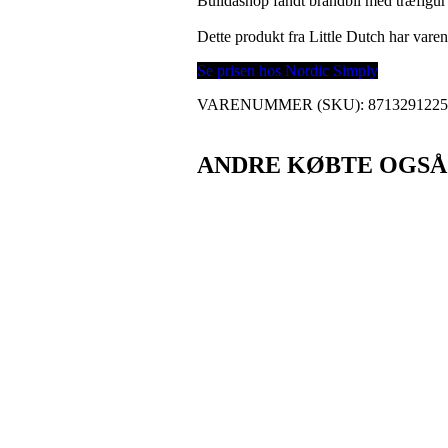
Buildashop fandt brandbil med træfigur -
Dette produkt fra Little Dutch har va
Se prisen hos Nordic Simply
VARENUMMER (SKU):
871329122
ANDRE KØBTE OGSÅ