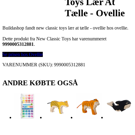
Toys Lær At
Tælle - Ovellie
Buildashop fandt new classic toys lær at tælle - ovellie hos ovellie.
Dette produkt fra New Classic Toys har varenummeret
9990005312881
.
Se prisen hos Ovellie
VARENUMMER (SKU):
9990005312881
ANDRE KØBTE OGSÅ