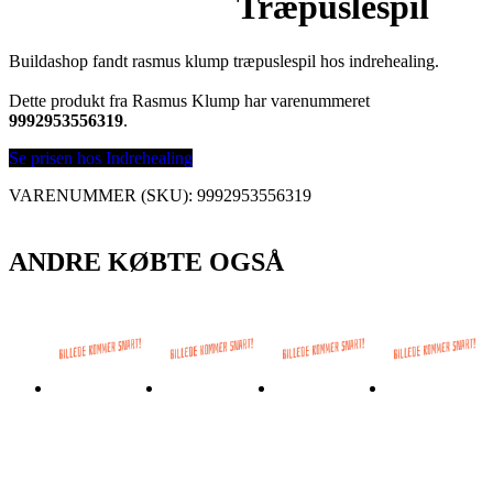
Træpuslespil
Buildashop fandt rasmus klump træpuslespil hos indrehealing.
Dette produkt fra Rasmus Klump har varenummeret
9992953556319
.
Se prisen hos Indrehealing
VARENUMMER (SKU):
9992953556319
ANDRE KØBTE OGSÅ