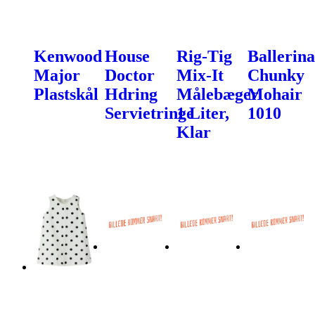
Kenwood
House
Rig-Tig
Ballerina
Major
Doctor
Mix-It
Chunky
Plastskål
Hdring
Målebæger
Mohair
Servietringe
1 Liter,
1010
Klar