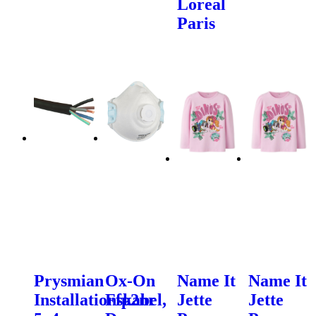
Loreal
Paris
Prysmian
Ox-On
Name It
Name It
Installationskabel,
Ffp2nr
Jette
Jette