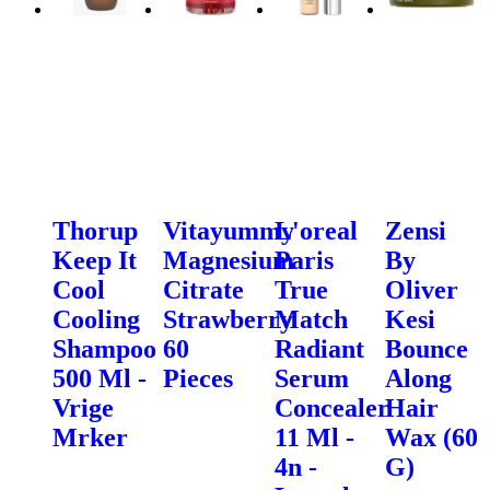
Thorup
Vitayummy
L'oreal
Zensi
Keep It
Magnesium
Paris
By
Cool
Citrate
True
Oliver
Cooling
Strawberry
Match
Kesi
Shampoo
60
Radiant
Bounce
500 Ml -
Pieces
Serum
Along
Vrige
Concealer
Hair
Mrker
11 Ml -
Wax (60
4n -
G)