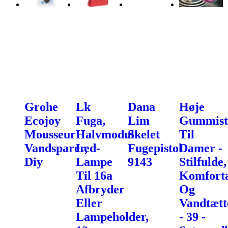
Grohe
Lk
Dana
Høje
Ecojoy
Fuga,
Lim
Gummist
Mousseur
Halvmodul
Skelet
Til
Vandsparer,
Led-
Fugepistol
Damer -
Diy
Lampe
9143
Stilfulde,
Til 16a
Komfort
Afbryder
Og
Eller
Vandtætt
Lampeholder,
- 39 -