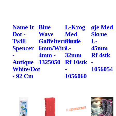
Name It
Blue
L-Krog
øje Med
Dot -
Wave
Med
Skrue
Twill
Gaffelterminal
Skrue
L-
Spencer
6mm/Wire
L-
45mm
-
4mm -
32mm
Rf 4stk
Antique
1325050
Rf 10stk
-
White/Dot
-
1056054
- 92 Cm
1056060