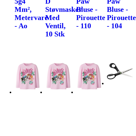
5g4
D
Paw
Paw
Mm²,
Støvmasker
Bluse -
Bluse -
Metervare
Med
Pirouette
Pirouette
- Ao
Ventil,
- 110
- 104
10 Stk